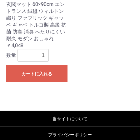
玄関マット 60×90cm エン
トランス 絨毯 ウィルトン
織り ファブリック ギャッ
ベ ギャベ トルコ製 高級 抗
菌 防臭 消臭 へたりにくい
耐久 モダン おしゃれ
￥4,048
数量
カートに入れる
当サイトについて
プライバシーポリシー