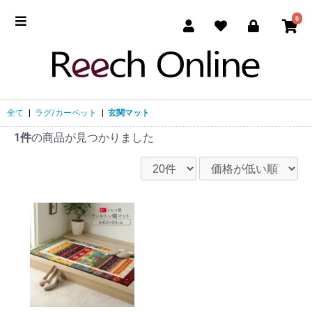
0
全て
|
ラグ/カーペット
|
玄関マット
1件
の商品が見つかりました